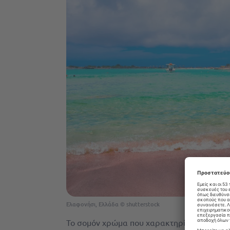
Ελαφονήσι, Ελλάδα © shutterstock
Το σομόν χρώμα που χαρακτηρίζει αυτήν τη