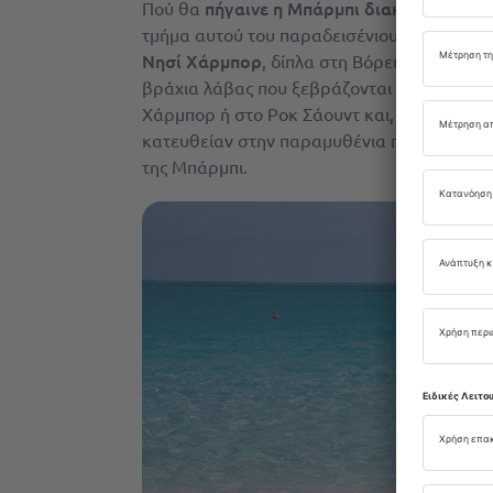
πήγαινε η Μπάρμπι διακοπές; Στις
Πού θα
τμήμα αυτού του παραδεισένιου αρχιπελάγου
Νησί Χάρμπορ
, δίπλα στη Βόρεια Ελευθέρα 
βράχια λάβας που ξεβράζονται πάνω τους. 
Χάρμπορ ή στο Ροκ Σάουντ και, στη συνέχε
κατευθείαν στην παραμυθένια παραλία στ
της Μπάρμπι.