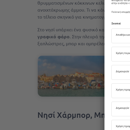
θρυμματισμένων κόκκινων κελυφών τρημα
ανοιχτόχρωμης άμμου. Τι να κάνετε; Το Ελ
το τέλειο σκηνικό για κινηματογράφηση ή
Στο νησί υπάρχει ένα φυσικό καταφύγιο όπο
γραφικό φάρο
. Στην πλευρά της Κρήτης, υ
ξαπλώστρες, μπαρ και ομπρέλες από φοινι
Νησί Χάρμπορ, Μπαχάμε