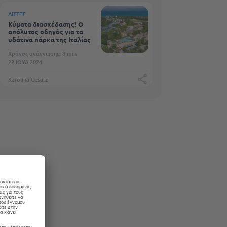
ΛΊΣΤΕΣ
Κύματα διασκέδασης! Ο
απόλυτος οδηγός για τα
υδάτινα πάρκα της Ιταλίας
Χρόνος ανάγνωσης: 8 min
22 ΙΟΎΛ 2024
Karolina Cesarz