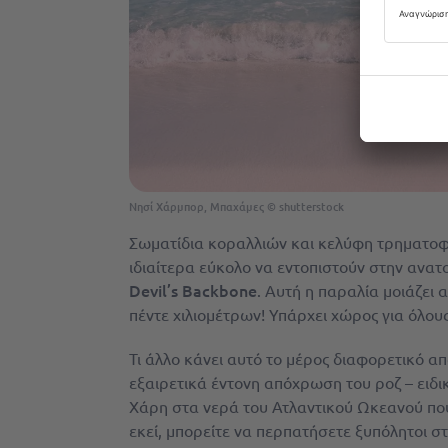
Νησί Χάρμπορ, Μπαχάμες © shutterstock
Σωματίδια κοραλλιών και κελύφη τρηματοφ
ιδιαίτερα εύκολο να εντοπιστούν στην ανατ
Devil’s Backbone
. Αυτή η παραλία μοιάζει 
πέντε χιλιομέτρων! Υπάρχει χώρος για όλου
Τι άλλο κάνει αυτό το μέρος διαφορετικό απ
εξαιρετικά έντονη απόχρωση του ροζ – ειδι
Χάρη στα νερά του Ατλαντικού Ωκεανού που
εκεί, μπορείτε να περπατήσετε ξυπόλητοι στι