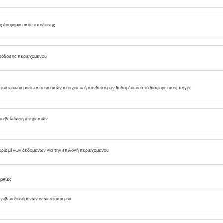
 Μπαχάμες
, φυσικά, και ειδικότερα στο ανατολικό
ς! Ένα από τα νησιά που βρίσκονται εκεί – το
– είναι διάσημο για τις ροζ παραλίες του με τα
Για να φτάσετε εδώ, πετάξτε μέχρι το Γκόβερνορς
ια, κάντε μια σύντομη βόλτα με σκάφος
ο αγαπημένο χρώμα των εραστών των κοραλλιών