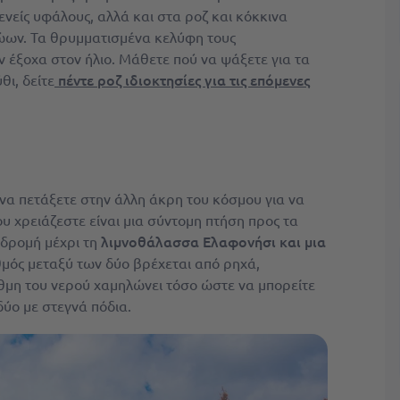
ενείς υφάλους, αλλά και στα ροζ και κόκκινα
ων. Τα θρυμματισμένα κελύφη τους
ν έξοχα στον ήλιο. Μάθετε πού να ψάξετε για τα
πέντε ροζ ιδιοκτησίες για τις επόμενες
θι, δείτε
ι να πετάξετε στην άλλη άκρη του κόσμου για να
υ χρειάζεστε είναι μια σύντομη πτήση προς τα
λιμνοθάλασσα Ελαφονήσι και μια
ιαδρομή μέχρι τη
θμός μεταξύ των δύο βρέχεται από ρηχά,
θμη του νερού χαμηλώνει τόσο ώστε να μπορείτε
ύο με στεγνά πόδια.