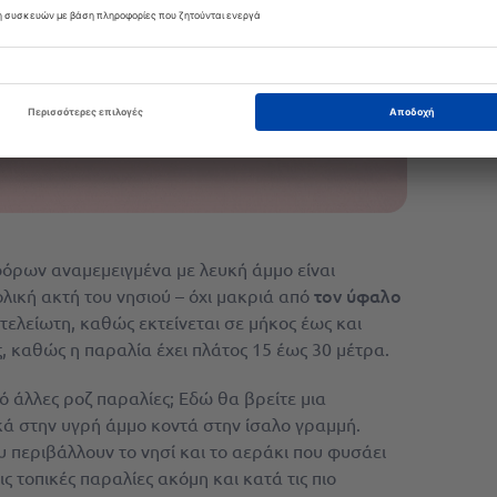
όρων αναμεμειγμένα με λευκή άμμο είναι
τον ύφαλο
ολική ακτή του νησιού – όχι μακριά από
ατελείωτη, καθώς εκτείνεται σε μήκος έως και
ς, καθώς η παραλία έχει πλάτος 15 έως 30 μέτρα.
ό άλλες ροζ παραλίες; Εδώ θα βρείτε μια
κά στην υγρή άμμο κοντά στην ίσαλο γραμμή.
 περιβάλλουν το νησί και το αεράκι που φυσάει
ς τοπικές παραλίες ακόμη και κατά τις πιο