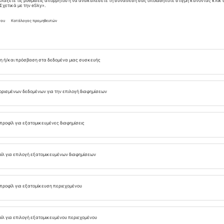
τοφόρων, σωματιδίων κοραλλιών και
αφονήσι έχει πολλά περισσότερα να προσφέρει από
 φωτογράφηση.
άγριες χελώνες και έναν
υ μπορείτε να δείτε
πάρχει μια άψογα περιποιημένη παραλία με
κόφυλλα, καθώς και ανέμελη, χαλαρή ατμόσφαιρα.
City break στα Χανιά
Ξενοδοχεία στα Χανιά
ς