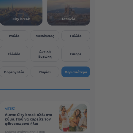
City break
Ισπανία
Ιταλία
Μεσόγειος
Γαλλία
Δυτική
Ελλάδα
Europa
Ευρώπη
Πορτογαλία
Παρίσι
Περισσότερα
ΛΊΣΤΕΣ
Λίστα: City break πλάι στο
κύμα. Πού να χαρείτε τον
φθινοπωρινό ήλιο
Χρόνος ανάγνωσης: 4 min