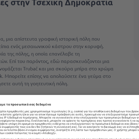
ίες στην Τσεχική Δημοκρατία
α, μια απίστευτα γραφική ιστορική πόλη που
ρείπια ενός μεσαιωνικού κάστρου στην κορυφή.
ία της πόλης, η οποία επανέλαβε τη
τών. Επί του παρόντος, εδώ παρασκευάζονται μια
 ονομάζεται Trubač και μια σκούρα μπίρα στο χρώμα
k. Μπορείτε επίσης να απολαύσετε ένα γεύμα στο
ήσετε αυτή τη γοητευτική πόλη.
Ξενοδοχεία σε Stramberk