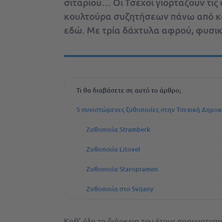
σιταριού… Οι Τσέχοι γιορτάζουν τις
κουλτούρα συζητήσεων πάνω από κο
εδώ. Με τρία δάχτυλα αφρού, φυσικ
Τι θα διαβάσετε σε αυτό το άρθρο;
5 συνιστώμενες ζυθοποιίες στην Τσεχική Δημοκ
Ζυθοποιία Stramberk
Ζυθοποιία Litovel
Ζυθοποιία Staropramen
Ζυθοποιία στο Svijany
Καθ’ όλη τη διάρκεια του έτους πραγματοπο