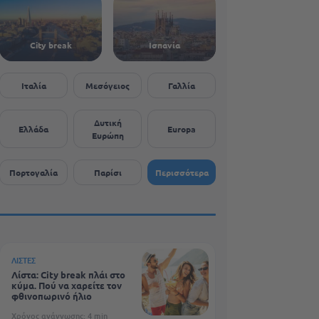
City break
Ισπανία
Ιταλία
Μεσόγειος
Γαλλία
Δυτική
Ελλάδα
Europa
Ευρώπη
Πορτογαλία
Παρίσι
Περισσότερα
ΛΊΣΤΕΣ
Λίστα: City break πλάι στο
κύμα. Πού να χαρείτε τον
φθινοπωρινό ήλιο
Χρόνος ανάγνωσης: 4 min