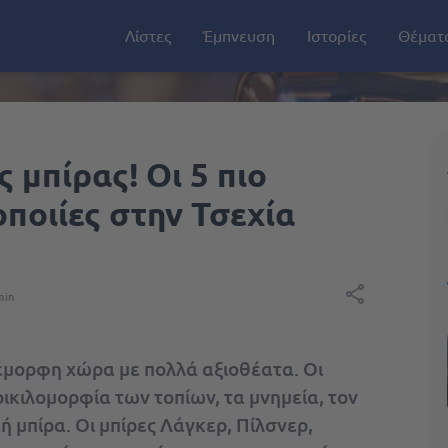
Λίστες
Έμπνευση
Ιστορίες
Θέματ
ς μπίρας! Οι 5 πιο
ποιίες στην Τσεχία
min
νέμορφη χώρα με πολλά αξιοθέατα. Οι
ικιλομορφία των τοπίων, τα μνημεία, τον
κή μπίρα. Οι μπίρες Λάγκερ, Πίλσνερ,