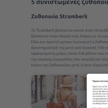
5 συνιστώμενες ζυθοποι
Ζυθοποιία Stramberk
Το Štramberk βρίσκεται κοντά στην Οστράβ
βρίσκεται στην πλαγιά ενός λόφου με τα ε
Εδώ και αρκετά χρόνια λειτουργεί η Ζυθοποι
δραστηριότητά της μετά από διακοπή 150 ε
αφιλτράριστη μπίρα τύπου full pilsner που
της καμένης καραμέλας που ονομάζεται Uša
κτίριο του ζυθοποιείου μετά ή πριν εξερευν