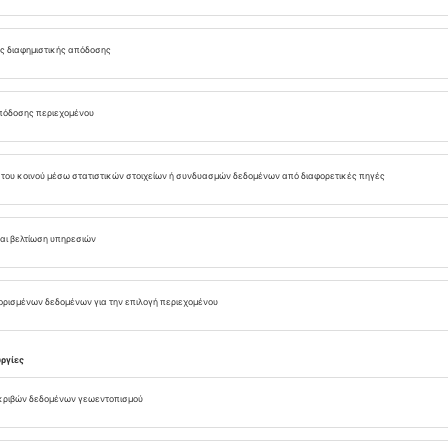
παρασκευάζεται από το 1893. Η ποιότητα της μπίρας
ά στο Olomouc έχει επανειλημμένα εκτιμηθεί από
άσημους διαγωνισμούς και σε διεθνείς εκθέσεις. Η
ες στην Τσεχική Δημοκρατία που παρασκευάζεται με
οσιακές τοπικές συνταγές.
ινό, ώστε να μπορείτε να παρακολουθήσετε τον
σετε τα ποτά που παράγονται κατά τη διάρκεια
ποιία που λειτουργεί εντός του εργοστασίου, ο
υ μπίρα – επίσης σύμφωνα με τη δική του