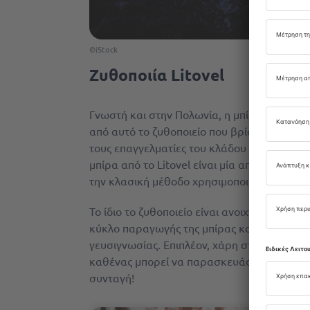
©iStock
Ζυθοποιία Litovel
Γνωστή και στην Πολωνία, η μπίρα Litovel 
από αυτό το ζυθοποιείο που βρίσκεται κοντ
τους επαγγελματίες του κλάδου στους πιο δι
μπίρα από το Litovel είναι μία από τις λίγ
την κλασική μέθοδο χρησιμοποιώντας παραδ
Το ίδιο το ζυθοποιείο είναι ανοιχτό στο κο
κύκλο παραγωγής της μπίρας και να δοκιμά
γευσιγνωσίας. Επιπλέον, χάρη στη μικροζυθο
καθένας μπορεί να παρασκευάσει τη δική το
συνταγή!