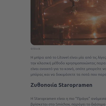
©iStock
Η μπίρα από το Litovel είναι μία από τις λ
την κλασική μέθοδο χρησιμοποιώντας παραδο
είναι ανοιχτό για το κοινό, οπότε μπορείτ
μπύρας και να δοκιμάσετε τα ποτά που παρά
Ζυθοποιία Staropramen
Η Staropramen είναι η πιο “Πράγα” ανάμεσα 
βρίσκεται στο Smichov, παράγει το διάσημο