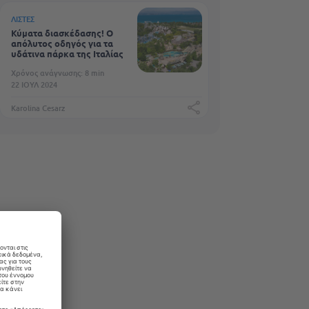
ΛΊΣΤΕΣ
Κύματα διασκέδασης! Ο
απόλυτος οδηγός για τα
υδάτινα πάρκα της Ιταλίας
Χρόνος ανάγνωσης: 8 min
22 ΙΟΎΛ 2024
Karolina Cesarz