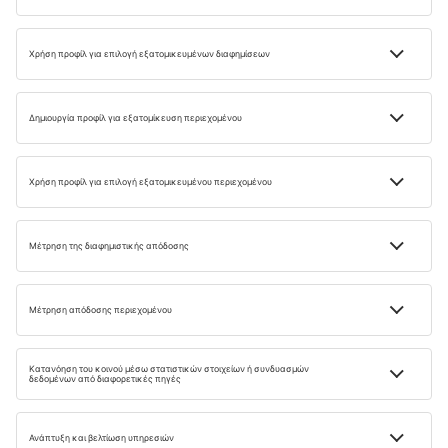
ταξιδιωτικές eμπνευση
για εσάς
Ανακαλύψτε τα ταξίδια απ’ την αρχή με το ενημερωτικό
μας δελτίο!