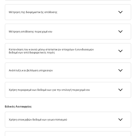
ταξιδιωτικές eμπνευση
για εσάς
Ανακαλύψτε τα ταξίδια απ’ την αρχή με το ενημερωτικό
μας δελτίο!
E-MAIL
Συμφωνώ να λαμβάνω πληροφορίες μάρκετινγκ (μέσω